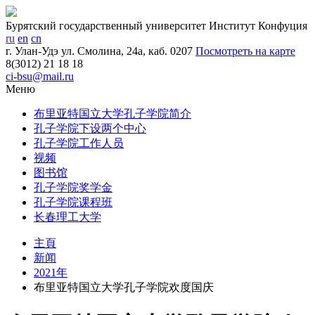
Бурятский государственный университет
Институт Конфуция
ru
en
cn
г. Улан-Удэ ул. Смолина, 24а, каб. 0207
Посмотреть на карте
8(3012) 21 18 18
ci-bsu@mail.ru
Меню
布里亚特国立大学孔子学院简介
孔子学院下设两个中心
孔子学院工作人员
视频
图书馆
孔子学院奖学金
孔子学院课程班
长春理工大学
主頁
新闻
2021年
布里亚特国立大学孔子学院欢度国庆