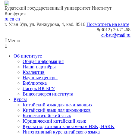
Бурятский государственный университет
Институт
Конфуция
ru
en
cn
г. Улан-Удэ, ул. Ранжурова, 4, каб. 8516
Посмотреть на карте
8(3012) 29-71-68
ci-bsu@mail.ru
Меню
Об институте
Общая информация
Наши партнёры
Коллектив
Научные центры
Библиотека
Лагерь ИК БГУ
Видеогалерея института
Курсы
Китайский язык для начинающих
Китайский язык для школьников
Бизнес-китайский язык
Юридический китайский язык
Курсы подготовки к экзаменам HSK, HSKK
Интенсивный курс китайск​ого язык​а