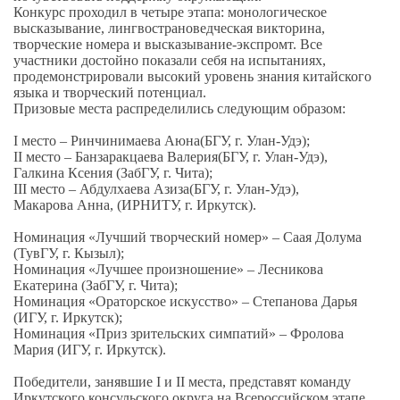
Конкурс проходил в четыре этапа: монологическое
высказывание, лингвострановедческая викторина,
творческие номера и высказывание-экспромт. Все
участники достойно показали себя на испытаниях,
продемонстрировали высокий уровень знания китайского
языка и творческий потенциал.
Призовые места распределились следующим образом:
I место – Ринчинимаева Аюна(БГУ, г. Улан-Удэ);
II место – Банзаракцаева Валерия(БГУ, г. Улан-Удэ),
Галкина Ксения (ЗабГУ, г. Чита);
III место – Абдулхаева Азиза(БГУ, г. Улан-Удэ),
Макарова Анна, (ИРНИТУ, г. Иркутск).
Номинация «Лучший творческий номер» – Саая Долума
(ТувГУ, г. Кызыл);
Номинация «Лучшее произношение» – Лесникова
Екатерина (ЗабГУ, г. Чита);
Номинация «Ораторское искусство» – Степанова Дарья
(ИГУ, г. Иркутск);
Номинация «Приз зрительских симпатий» – Фролова
Мария (ИГУ, г. Иркутск).
Победители, занявшие I и II места, представят команду
Иркутского консульского округа на Всероссийском этапе