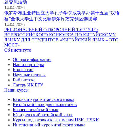
题交流活动
14.04.2026
俄罗斯布里亚特国立大学孔子学院成功举办第十五届“汉语
桥”全俄大学生中文比赛伊尔库茨克领区选拔赛
14.04.2026
РЕГИОНАЛЬНЫЙ ОТБОРОЧНЫЙ ТУР 15-ГО
ВСЕРОССИЙСКОГО КОНКУРСА ПО КИТАЙСКОМУ
ЯЗЫКУ ДЛЯ СТУДЕНТОВ «КИТАЙСКИЙ ЯЗЫК – ЭТО
МОСТ»
Об институте
Общая информация
Наши партнёры
Коллектив
Научные центры
Библиотека
Лагерь ИК БГУ
Наши курсы
Базовый курс китайского языка
Китайский язык для школьников
Бизнес-китайский язык
Юридический китайский язык
Курсы подготовки к экзаменам HSK, HSKK
Интенсивный курс китайского языка