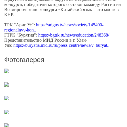
конкурса, победители которого составят команду России на
Всемирном этапе конкурса «Китайский язык – это мост» в
КНР.
ТРК "Ариг Ус":
https://arigus.tv/news/society/145490-
regionalnyy-kon..
ГТРК "Бурятия":
https://bgtrk.ru/news/education/248368/
Представительство МИД России в г. Улан-
Удэ:
https://buryatia.mid.ru/ru/press-centre/news/v_buryat..
Фотогалерея