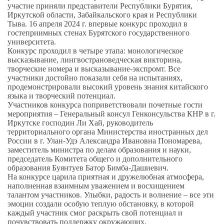
участие приняли представители Республики Бурятия,
Иркутской области, Забайкальского края и Республики
Тыва. 16 апреля 2024 г. впервые конкурс проходил в
гостеприимных стенах Бурятского государственного
университета.
Конкурс проходил в четыре этапа: монологическое
высказывание, лингвострановедческая викторина,
творческие номера и высказывание-экспромт. Все
участники достойно показали себя на испытаниях,
продемонстрировали высокий уровень знания китайского
языка и творческий потенциал.
Участников конкурса поприветствовали почетные гости
мероприятия – Генеральный консул Генконсульства КНР в г.
Иркутске господин Ли Хай, руководитель
территориального органа Министерства иностранных дел
России в г. Улан-Удэ Александра Ивановна Пономарева,
заместитель министра по делам образования и науки,
председатель Комитета общего и дополнительного
образования Буянтуев Батор Бимба-Дашиевич.
На конкурсе царила приятная и дружелюбная атмосфера,
наполненная взаимным уважением и восхищением
талантом участников. Улыбки, радость и волнение – все эти
эмоции создали особую теплую обстановку, в которой
каждый участник смог раскрыть свой потенциал и
почувствовать поддержку окружающих.