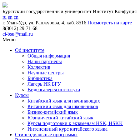
Бурятский государственный университет
Институт Конфуция
ru
en
cn
г. Улан-Удэ, ул. Ранжурова, 4, каб. 8516
Посмотреть на карте
8(3012) 29-71-68
ci-bsu@mail.ru
Меню
Об институте
Общая информация
Наши партнёры
Коллектив
Научные центры
Библиотека
Лагерь ИК БГУ
Видеогалерея института
Курсы
Китайский язык для начинающих
Китайский язык для школьников
Бизнес-китайский язык
Юридический китайский язык
Курсы подготовки к экзаменам HSK, HSKK
Интенсивный курс китайск​ого язык​а
Стипендиальные программы