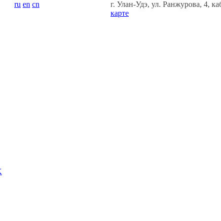
ru
en
cn
г. Улан-Удэ, ул. Ранжурова, 4, ка
карте
K