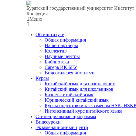
Бурятский государственный университет
Институт
Конфуция
Меню
Об институте
Общая информация
Наши партнёры
Коллектив
Научные центры
Библиотека
Лагерь ИК БГУ
Видеогалерея института
Курсы
Китайский язык для начинающих
Китайский язык для школьников
Бизнес-китайский язык
Юридический китайский язык
Курсы подготовки к экзаменам HSK, HSK
Интенсивный курс китайск​ого язык​а
Стипендиальные программы
Видеоуроки
Экзаменационный центр
Общая информация