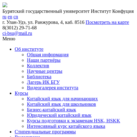
Бурятский государственный университет
Институт Конфуция
ru
en
cn
г. Улан-Удэ, ул. Ранжурова, 4, каб. 8516
Посмотреть на карте
8(3012) 29-71-68
ci-bsu@mail.ru
Меню
Об институте
Общая информация
Наши партнёры
Коллектив
Научные центры
Библиотека
Лагерь ИК БГУ
Видеогалерея института
Курсы
Китайский язык для начинающих
Китайский язык для школьников
Бизнес-китайский язык
Юридический китайский язык
Курсы подготовки к экзаменам HSK, HSKK
Интенсивный курс китайск​ого язык​а
Стипендиальные программы