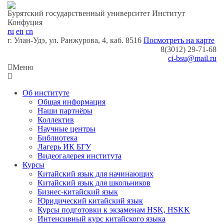
Бурятский государственный университет
Институт
Конфуция
ru
en
cn
г. Улан-Удэ, ул. Ранжурова, 4, каб. 8516
Посмотреть на карте
8(3012) 29-71-68
ci-bsu@mail.ru
Меню
Об институте
Общая информация
Наши партнёры
Коллектив
Научные центры
Библиотека
Лагерь ИК БГУ
Видеогалерея института
Курсы
Китайский язык для начинающих
Китайский язык для школьников
Бизнес-китайский язык
Юридический китайский язык
Курсы подготовки к экзаменам HSK, HSKK
Интенсивный курс китайск​ого язык​а