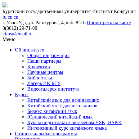
Бурятский государственный университет
Институт Конфуция
ru
en
cn
г. Улан-Удэ, ул. Ранжурова, 4, каб. 8516
Посмотреть на карте
8(3012) 29-71-68
ci-bsu@mail.ru
Меню
Об институте
Общая информация
Наши партнёры
Коллектив
Научные центры
Библиотека
Лагерь ИК БГУ
Видеогалерея института
Курсы
Китайский язык для начинающих
Китайский язык для школьников
Бизнес-китайский язык
Юридический китайский язык
Курсы подготовки к экзаменам HSK, HSKK
Интенсивный курс китайск​ого язык​а
Стипендиальные программы