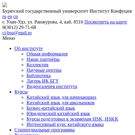
Бурятский государственный университет
Институт Конфуция
ru
en
cn
г. Улан-Удэ, ул. Ранжурова, 4, каб. 8516
Посмотреть на карте
8(3012) 29-71-68
ci-bsu@mail.ru
Меню
Об институте
Общая информация
Наши партнёры
Коллектив
Научные центры
Библиотека
Лагерь ИК БГУ
Видеогалерея института
Курсы
Китайский язык для начинающих
Китайский язык для школьников
Бизнес-китайский язык
Юридический китайский язык
Курсы подготовки к экзаменам HSK, HSKK
Интенсивный курс китайск​ого язык​а
Стипендиальные программы